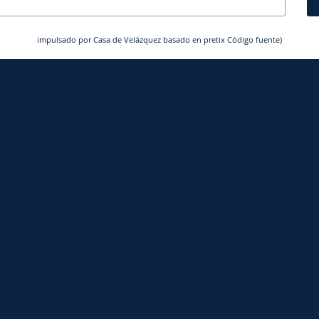
impulsado por Casa de Velázquez
basado en pretix
Código fuente
)